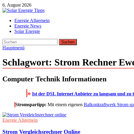
Zum
6. August 2026
Inhalt
springen
Solar Energie Tipps
Energie Allgemein
Solar Energie und Photovoltaik Informationen und Tipps
Energie News
Solar Energie
Suchen
nach:
Hauptmenü
Schlagwort:
Strom Rechner Ew
Computer Technik Informationen
»
Ist der DSL Internet Anbieter zu langsam und zu 
Stromspartipp:
Mit einem eigenen
Balkonkraftwerk Strom sp
Energie Allgemein
Strom Vergleichsrechner Online