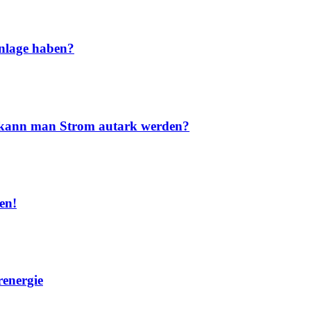
nlage haben?
nd kann man Strom autark werden?
en!
renergie