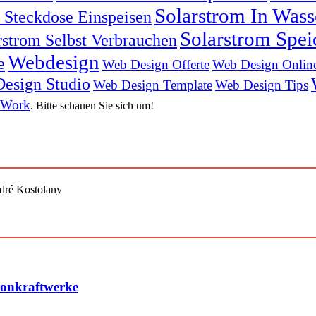
Solarstrom In Was
n Steckdose Einspeisen
Solarstrom Spei
rstrom Selbst Verbrauchen
Webdesign
e
Web Design Offerte
Web Design Onlin
esign Studio
Web Design Template
Web Design Tips
 Work
. Bitte schauen Sie sich um!
ndré Kostolany
konkraftwerke