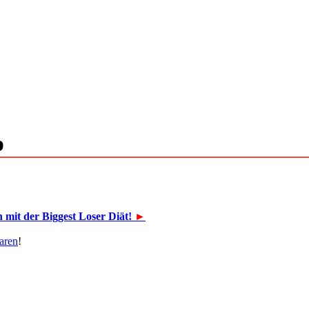
p
mit der Biggest Loser Diät!
►
aren
!