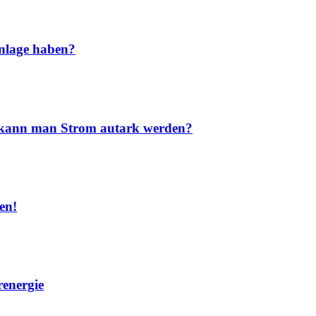
nlage haben?
nd kann man Strom autark werden?
en!
renergie