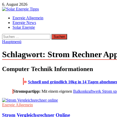
Zum
6. August 2026
Inhalt
springen
Solar Energie Tipps
Energie Allgemein
Solar Energie und Photovoltaik Informationen und Tipps
Energie News
Solar Energie
Suchen
nach:
Hauptmenü
Schlagwort:
Strom Rechner Ap
Computer Technik Informationen
»
Schnell und gründlich 10kg in 14 Tagen abnehmen 
Stromspartipp:
Mit einem eigenen
Balkonkraftwerk Strom sp
Energie Allgemein
Strom Vergleichsrechner Online