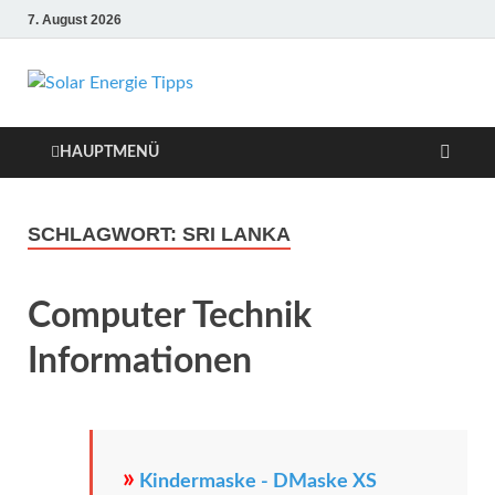
7. August 2026
Solar Energie
Solar Energie und Photovoltaik
Informationen und Tipps
Tipps
HAUPTMENÜ
SCHLAGWORT:
SRI LANKA
Computer Technik
Informationen
»
Kindermaske - DMaske XS