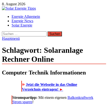
Zum
8. August 2026
Inhalt
springen
Solar Energie Tipps
Energie Allgemein
Solar Energie und Photovoltaik Informationen und Tipps
Energie News
Solar Energie
Suchen
nach:
Hauptmenü
Schlagwort:
Solaranlage
Rechner Online
Computer Technik Informationen
»
Jetzt die Webseite in das Online
Verzeichnis eintragen!
►
Stromspartipp:
Mit einem eigenen
Balkonkraftwerk
Strom sparen
!