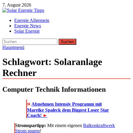
Zum
7. August 2026
Inhalt
springen
Solar Energie Tipps
Energie Allgemein
Solar Energie und Photovoltaik Informationen und Tipps
Energie News
Solar Energie
Suchen
nach:
Hauptmenü
Schlagwort:
Solaranlage
Rechner
Computer Technik Informationen
»
Abnehmen Intensiv Programm mit
Mareike Spaleck dem Biggest Loser Star
Coach!
►
Stromspartipp:
Mit einem eigenen
Balkonkraftwerk
Strom sparen
!