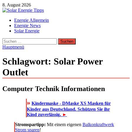
Zum
8. August 2026
Inhalt
springen
Solar Energie Tipps
Energie Allgemein
Solar Energie und Photovoltaik Informationen und Tipps
Energie News
Solar Energie
Suchen
nach:
Hauptmenü
Schlagwort:
Solar Power
Outlet
Computer Technik Informationen
»
Kindermaske - DMaske XS Masken für
Kinder aus Deutschland. Schützen Sie ihr
Kind zuverlässig.
►
Stromspartipp:
Mit einem eigenen
Balkonkraftwerk
Strom sparen
!