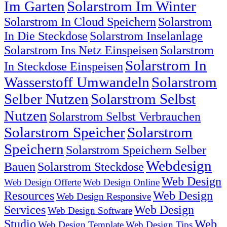
Im Garten
Solarstrom Im Winter
Solarstrom In Cloud Speichern
Solarstrom
In Die Steckdose
Solarstrom Inselanlage
Solarstrom Ins Netz Einspeisen
Solarstrom
Solarstrom In
In Steckdose Einspeisen
Wasserstoff Umwandeln
Solarstrom
Selber Nutzen
Solarstrom Selbst
Nutzen
Solarstrom Selbst Verbrauchen
Solarstrom Speicher
Solarstrom
Speichern
Solarstrom Speichern Selber
Webdesign
Bauen
Solarstrom Steckdose
Web Design
Web Design Offerte
Web Design Online
Resources
Web Design
Web Design Responsive
Services
Web Design
Web Design Software
Studio
Web
Web Design Template
Web Design Tips