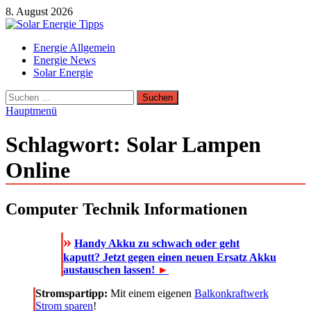
Zum
8. August 2026
Inhalt
springen
Solar Energie Tipps
Energie Allgemein
Solar Energie und Photovoltaik Informationen und Tipps
Energie News
Solar Energie
Suchen
nach:
Hauptmenü
Schlagwort:
Solar Lampen
Online
Computer Technik Informationen
»
Handy Akku zu schwach oder geht
kaputt? Jetzt gegen einen neuen Ersatz Akku
austauschen lassen!
►
Stromspartipp:
Mit einem eigenen
Balkonkraftwerk
Strom sparen
!