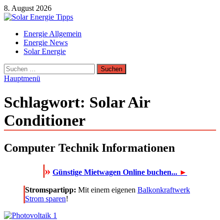
Zum
8. August 2026
Inhalt
springen
Solar Energie Tipps
Energie Allgemein
Solar Energie und Photovoltaik Informationen und Tipps
Energie News
Solar Energie
Suchen
nach:
Hauptmenü
Schlagwort:
Solar Air
Conditioner
Computer Technik Informationen
»
Günstige Mietwagen Online buchen...
►
Stromspartipp:
Mit einem eigenen
Balkonkraftwerk
Strom sparen
!