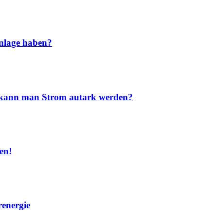
nlage haben?
nd kann man Strom autark werden?
en!
renergie