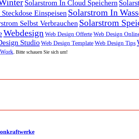
Winter
Solarstrom In Cloud Speichern
Solars
Solarstrom In Was
n Steckdose Einspeisen
Solarstrom Spei
rstrom Selbst Verbrauchen
Webdesign
e
Web Design Offerte
Web Design Onlin
esign Studio
Web Design Template
Web Design Tips
 Work
. Bitte schauen Sie sich um!
konkraftwerke