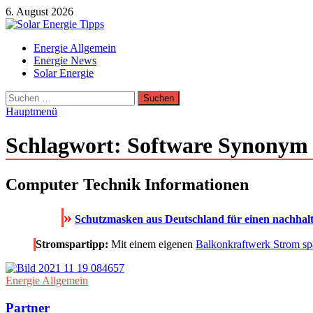
Zum
6. August 2026
Inhalt
springen
Solar Energie Tipps
Energie Allgemein
Solar Energie und Photovoltaik Informationen und Tipps
Energie News
Solar Energie
Suchen
nach:
Hauptmenü
Schlagwort:
Software Synonym
Computer Technik Informationen
»
Schutzmasken aus Deutschland für einen nachhal
Stromspartipp:
Mit einem eigenen
Balkonkraftwerk Strom sp
Energie Allgemein
Partner