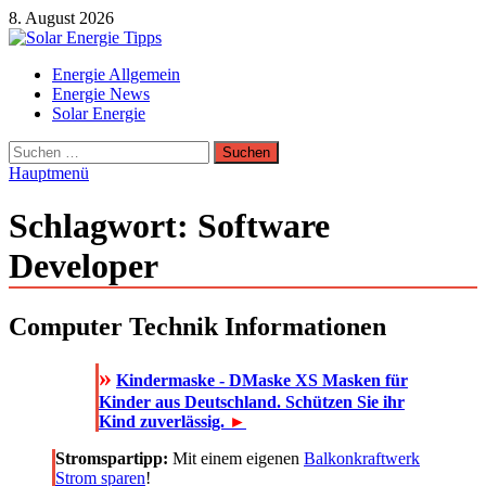
Zum
8. August 2026
Inhalt
springen
Solar Energie Tipps
Energie Allgemein
Solar Energie und Photovoltaik Informationen und Tipps
Energie News
Solar Energie
Suchen
nach:
Hauptmenü
Schlagwort:
Software
Developer
Computer Technik Informationen
»
Kindermaske - DMaske XS Masken für
Kinder aus Deutschland. Schützen Sie ihr
Kind zuverlässig.
►
Stromspartipp:
Mit einem eigenen
Balkonkraftwerk
Strom sparen
!