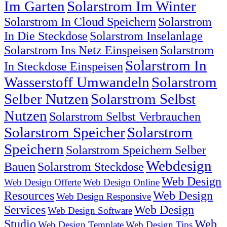
Im Garten
Solarstrom Im Winter
Solarstrom In Cloud Speichern
Solarstrom
In Die Steckdose
Solarstrom Inselanlage
Solarstrom Ins Netz Einspeisen
Solarstrom
Solarstrom In
In Steckdose Einspeisen
Wasserstoff Umwandeln
Solarstrom
Selber Nutzen
Solarstrom Selbst
Nutzen
Solarstrom Selbst Verbrauchen
Solarstrom Speicher
Solarstrom
Speichern
Solarstrom Speichern Selber
Webdesign
Bauen
Solarstrom Steckdose
Web Design
Web Design Offerte
Web Design Online
Resources
Web Design
Web Design Responsive
Services
Web Design
Web Design Software
Studio
Web
Web Design Template
Web Design Tips