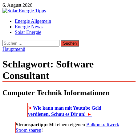
Zum
6. August 2026
Inhalt
springen
Solar Energie Tipps
Energie Allgemein
Solar Energie und Photovoltaik Informationen und Tipps
Energie News
Solar Energie
Suchen
nach:
Hauptmenü
Schlagwort:
Software
Consultant
Computer Technik Informationen
»
Wie kann man mit Youtube Geld
verdienen. Schau es Dir an!
►
Stromspartipp:
Mit einem eigenen
Balkonkraftwerk
Strom sparen
!