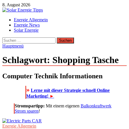
Zum
8. August 2026
Inhalt
springen
Solar Energie Tipps
Energie Allgemein
Solar Energie und Photovoltaik Informationen und Tipps
Energie News
Solar Energie
Suchen
nach:
Hauptmenü
Schlagwort:
Shopping Tasche
Computer Technik Informationen
»
Lerne mit dieser Strategie schnell Online
Marketing!
►
Stromspartipp:
Mit einem eigenen
Balkonkraftwerk
Strom sparen
!
Energie Allgemein