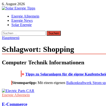
Zum
6. August 2026
Inhalt
springen
Solar Energie Tipps
Energie Allgemein
Solar Energie und Photovoltaik Informationen und Tipps
Energie News
Solar Energie
Suchen
nach:
Hauptmenü
Schlagwort:
Shopping
Computer Technik Informationen
»
Tipps zu Solaranlagen für die eigene Kaufentsche
Stromspartipp:
Mit einem eigenen
Balkonkraftwerk Strom sp
Energie Allgemein
E-Commerce