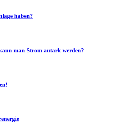
nlage haben?
nd kann man Strom autark werden?
en!
renergie