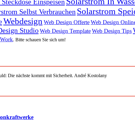
Solarstrom In Was
n Steckdose Einspeisen
Solarstrom Spei
rstrom Selbst Verbrauchen
Webdesign
e
Web Design Offerte
Web Design Onlin
esign Studio
Web Design Template
Web Design Tips
 Work
. Bitte schauen Sie sich um!
uld: Die nächste kommt mit Sicherheit. André Kostolany
konkraftwerke