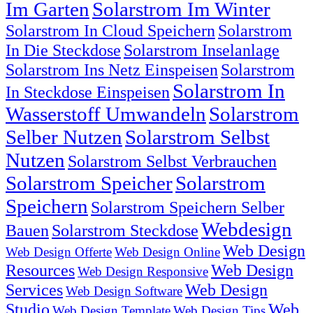
Im Garten
Solarstrom Im Winter
Solarstrom In Cloud Speichern
Solarstrom
In Die Steckdose
Solarstrom Inselanlage
Solarstrom Ins Netz Einspeisen
Solarstrom
Solarstrom In
In Steckdose Einspeisen
Wasserstoff Umwandeln
Solarstrom
Selber Nutzen
Solarstrom Selbst
Nutzen
Solarstrom Selbst Verbrauchen
Solarstrom Speicher
Solarstrom
Speichern
Solarstrom Speichern Selber
Webdesign
Bauen
Solarstrom Steckdose
Web Design
Web Design Offerte
Web Design Online
Resources
Web Design
Web Design Responsive
Services
Web Design
Web Design Software
Studio
Web
Web Design Template
Web Design Tips