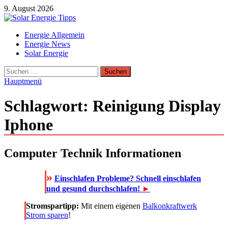
Zum
9. August 2026
Inhalt
springen
Solar Energie Tipps
Energie Allgemein
Solar Energie und Photovoltaik Informationen und Tipps
Energie News
Solar Energie
Suchen
nach:
Hauptmenü
Schlagwort:
Reinigung Display
Iphone
Computer Technik Informationen
»
Einschlafen Probleme? Schnell einschlafen
und gesund durchschlafen!
►
Stromspartipp:
Mit einem eigenen
Balkonkraftwerk
Strom sparen
!