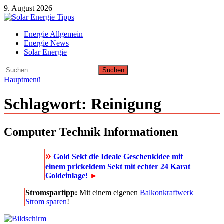
Zum
9. August 2026
Inhalt
springen
Solar Energie Tipps
Energie Allgemein
Solar Energie und Photovoltaik Informationen und Tipps
Energie News
Solar Energie
Suchen
nach:
Hauptmenü
Schlagwort:
Reinigung
Computer Technik Informationen
»
Gold Sekt die Ideale Geschenkidee mit
einem prickeldem Sekt mit echter 24 Karat
Goldeinlage!
►
Stromspartipp:
Mit einem eigenen
Balkonkraftwerk
Strom sparen
!