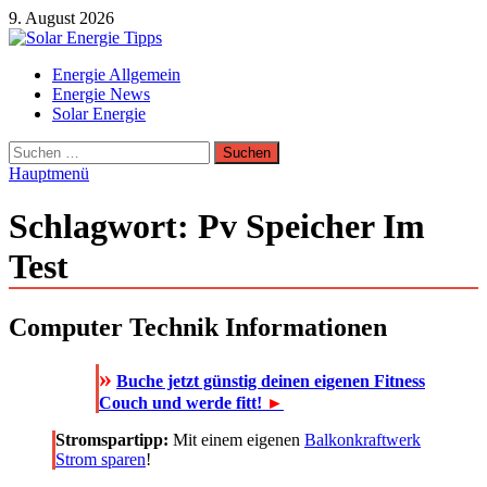
Zum
9. August 2026
Inhalt
springen
Solar Energie Tipps
Energie Allgemein
Solar Energie und Photovoltaik Informationen und Tipps
Energie News
Solar Energie
Suchen
nach:
Hauptmenü
Schlagwort:
Pv Speicher Im
Test
Computer Technik Informationen
»
Buche jetzt günstig deinen eigenen Fitness
Couch und werde fitt!
►
Stromspartipp:
Mit einem eigenen
Balkonkraftwerk
Strom sparen
!