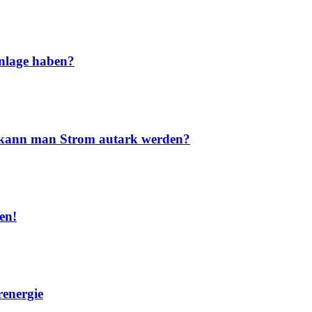
nlage haben?
nd kann man Strom autark werden?
en!
renergie