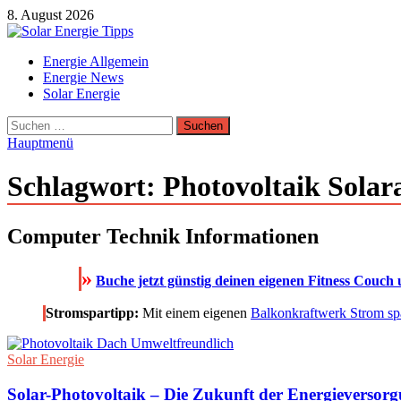
Zum
8. August 2026
Inhalt
springen
Solar Energie Tipps
Energie Allgemein
Solar Energie und Photovoltaik Informationen und Tipps
Energie News
Solar Energie
Suchen
nach:
Hauptmenü
Schlagwort:
Photovoltaik Solar
Computer Technik Informationen
»
Buche jetzt günstig deinen eigenen Fitness Couch 
Stromspartipp:
Mit einem eigenen
Balkonkraftwerk Strom sp
Solar Energie
Solar-Photovoltaik – Die Zukunft der Energieversor