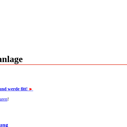
anlage
und werde fitt!
►
aren
!
gung