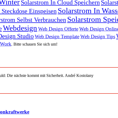
Winter
Solarstrom In Cloud Speichern
Solars
Solarstrom In Was
n Steckdose Einspeisen
Solarstrom Spei
rstrom Selbst Verbrauchen
Webdesign
e
Web Design Offerte
Web Design Onlin
esign Studio
Web Design Template
Web Design Tips
 Work
. Bitte schauen Sie sich um!
uld: Die nächste kommt mit Sicherheit. André Kostolany
konkraftwerke