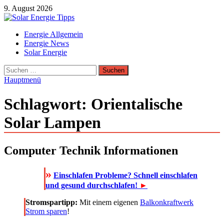
Zum
9. August 2026
Inhalt
springen
Solar Energie Tipps
Energie Allgemein
Solar Energie und Photovoltaik Informationen und Tipps
Energie News
Solar Energie
Suchen
nach:
Hauptmenü
Schlagwort:
Orientalische
Solar Lampen
Computer Technik Informationen
»
Einschlafen Probleme? Schnell einschlafen
und gesund durchschlafen!
►
Stromspartipp:
Mit einem eigenen
Balkonkraftwerk
Strom sparen
!