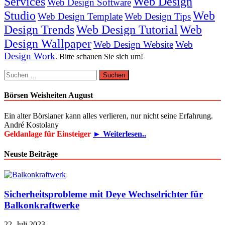
Services
Web Design
Web Design Software
Studio
Web
Web Design Template
Web Design Tips
Design Trends
Web Design Tutorial
Web
Design Wallpaper
Web Design Website
Web
Design Work
. Bitte schauen Sie sich um!
Suchen
nach:
Börsen Weisheiten August
Ein alter Börsianer kann alles verlieren, nur nicht seine Erfahrung.
André Kostolany
Geldanlage für Einsteiger
► Weiterlesen..
Neuste Beiträge
Sicherheitsprobleme mit Deye Wechselrichter für
Balkonkraftwerke
22. Juli 2023