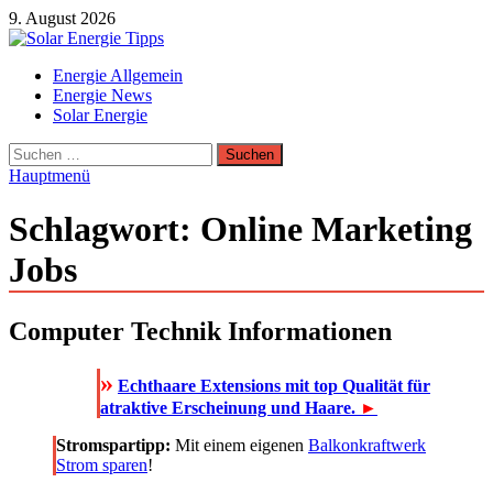
Zum
9. August 2026
Inhalt
springen
Solar Energie Tipps
Energie Allgemein
Solar Energie und Photovoltaik Informationen und Tipps
Energie News
Solar Energie
Suchen
nach:
Hauptmenü
Schlagwort:
Online Marketing
Jobs
Computer Technik Informationen
»
Echthaare Extensions mit top Qualität für
atraktive Erscheinung und Haare.
►
Stromspartipp:
Mit einem eigenen
Balkonkraftwerk
Strom sparen
!