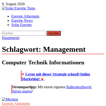
Zum
9. August 2026
Inhalt
springen
Solar Energie Tipps
Energie Allgemein
Solar Energie und Photovoltaik Informationen und Tipps
Energie News
Solar Energie
Suchen
nach:
Hauptmenü
Schlagwort:
Management
Computer Technik Informationen
»
Lerne mit dieser Strategie schnell Online
Marketing!
►
Stromspartipp:
Mit einem eigenen
Balkonkraftwerk
Strom sparen
!
Energie Allgemein