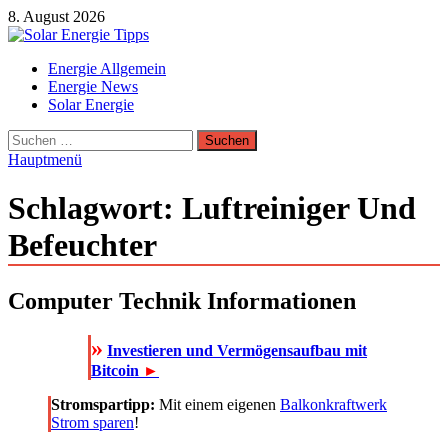
Zum
8. August 2026
Inhalt
springen
Solar Energie Tipps
Energie Allgemein
Solar Energie und Photovoltaik Informationen und Tipps
Energie News
Solar Energie
Suchen
nach:
Hauptmenü
Schlagwort:
Luftreiniger Und
Befeuchter
Computer Technik Informationen
»
Investieren und Vermögensaufbau mit
Bitcoin
►
Stromspartipp:
Mit einem eigenen
Balkonkraftwerk
Strom sparen
!