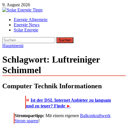
Zum
9. August 2026
Inhalt
springen
Solar Energie Tipps
Energie Allgemein
Solar Energie und Photovoltaik Informationen und Tipps
Energie News
Solar Energie
Suchen
nach:
Hauptmenü
Schlagwort:
Luftreiniger
Schimmel
Computer Technik Informationen
»
Ist der DSL Internet Anbieter zu langsam
und zu teuer? Finde
►
Stromspartipp:
Mit einem eigenen
Balkonkraftwerk
Strom sparen
!