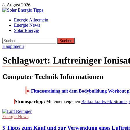
Zum
8. August 2026
Inhalt
springen
Solar Energie Tipps
Energie Allgemein
Solar Energie und Photovoltaik Informationen und Tipps
Energie News
Solar Energie
Suchen
nach:
Hauptmenü
Schlagwort:
Luftreiniger Ionisa
Computer Technik Informationen
»
Fitnesstraining mit dem Bodybuildung Workout pla
Stromspartipp:
Mit einem eigenen
Balkonkraftwerk Strom sp
Energie News
5 Tipps zum Kauf und zur Verwendung eines Luftrein