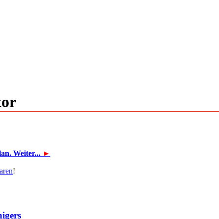
tor
n. Weiter...
►
aren
!
igers