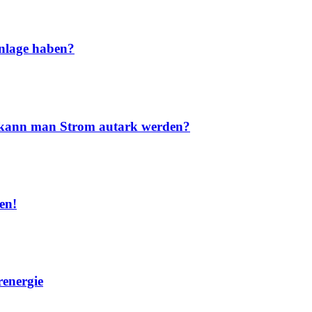
nlage haben?
nd kann man Strom autark werden?
en!
renergie