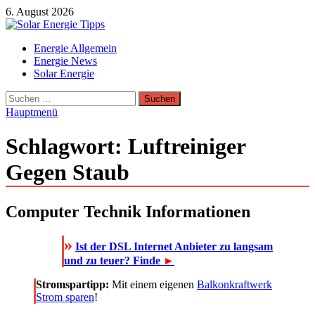
Zum
6. August 2026
Inhalt
springen
Solar Energie Tipps
Energie Allgemein
Solar Energie und Photovoltaik Informationen und Tipps
Energie News
Solar Energie
Suchen
nach:
Hauptmenü
Schlagwort:
Luftreiniger
Gegen Staub
Computer Technik Informationen
»
Ist der DSL Internet Anbieter zu langsam
und zu teuer? Finde
►
Stromspartipp:
Mit einem eigenen
Balkonkraftwerk
Strom sparen
!