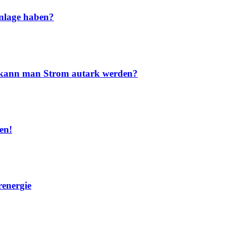
nlage haben?
nd kann man Strom autark werden?
en!
renergie