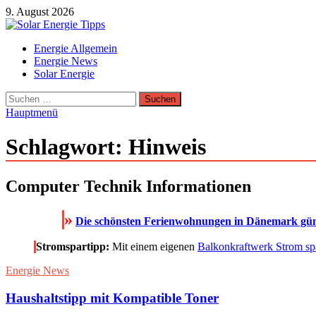
Zum
9. August 2026
Inhalt
springen
Solar Energie Tipps
Energie Allgemein
Solar Energie und Photovoltaik Informationen und Tipps
Energie News
Solar Energie
Suchen
nach:
Hauptmenü
Schlagwort:
Hinweis
Computer Technik Informationen
»
Die schönsten Ferienwohnungen in Dänemark güns
Stromspartipp:
Mit einem eigenen
Balkonkraftwerk Strom sp
Energie News
Haushaltstipp mit Kompatible Toner