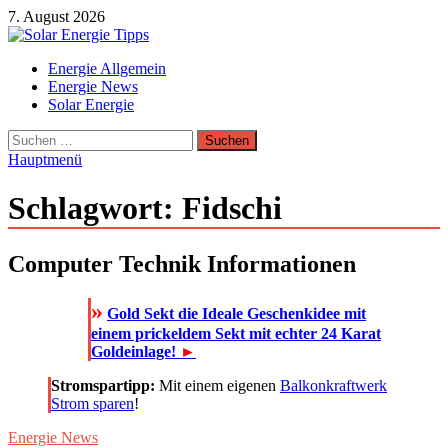
Zum
7. August 2026
Inhalt
springen
Solar Energie Tipps
Energie Allgemein
Solar Energie und Photovoltaik Informationen und Tipps
Energie News
Solar Energie
Suchen
nach:
Hauptmenü
Schlagwort:
Fidschi
Computer Technik Informationen
»
Gold Sekt die Ideale Geschenkidee mit
einem prickeldem Sekt mit echter 24 Karat
Goldeinlage!
►
Stromspartipp:
Mit einem eigenen
Balkonkraftwerk
Strom sparen
!
Energie News