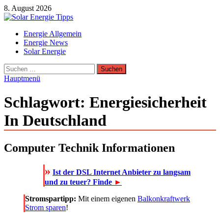
Zum
8. August 2026
Inhalt
springen
Solar Energie Tipps
Energie Allgemein
Solar Energie und Photovoltaik Informationen und Tipps
Energie News
Solar Energie
Suchen
nach:
Hauptmenü
Schlagwort:
Energiesicherheit
In Deutschland
Computer Technik Informationen
»
Ist der DSL Internet Anbieter zu langsam
und zu teuer? Finde
►
Stromspartipp:
Mit einem eigenen
Balkonkraftwerk
Strom sparen
!