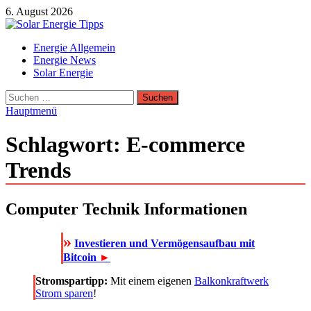
Zum
6. August 2026
Inhalt
springen
Solar Energie Tipps
Energie Allgemein
Solar Energie und Photovoltaik Informationen und Tipps
Energie News
Solar Energie
Suchen
nach:
Hauptmenü
Schlagwort:
E-commerce
Trends
Computer Technik Informationen
»
Investieren und Vermögensaufbau mit
Bitcoin
►
Stromspartipp:
Mit einem eigenen
Balkonkraftwerk
Strom sparen
!