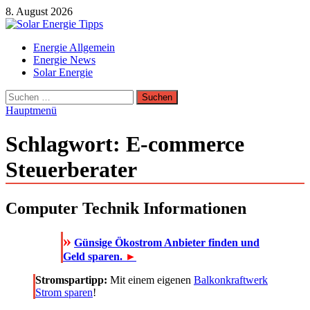
Zum
8. August 2026
Inhalt
springen
Solar Energie Tipps
Energie Allgemein
Solar Energie und Photovoltaik Informationen und Tipps
Energie News
Solar Energie
Suchen
nach:
Hauptmenü
Schlagwort:
E-commerce
Steuerberater
Computer Technik Informationen
»
Günsige Ökostrom Anbieter finden und
Geld sparen.
►
Stromspartipp:
Mit einem eigenen
Balkonkraftwerk
Strom sparen
!