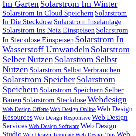
Im Garten
Solarstrom Im Winter
Solarstrom In Cloud Speichern
Solarstrom
In Die Steckdose
Solarstrom Inselanlage
Solarstrom Ins Netz Einspeisen
Solarstrom
Solarstrom In
In Steckdose Einspeisen
Wasserstoff Umwandeln
Solarstrom
Selber Nutzen
Solarstrom Selbst
Nutzen
Solarstrom Selbst Verbrauchen
Solarstrom Speicher
Solarstrom
Speichern
Solarstrom Speichern Selber
Webdesign
Bauen
Solarstrom Steckdose
Web Design
Web Design Offerte
Web Design Online
Resources
Web Design
Web Design Responsive
Services
Web Design
Web Design Software
Studio
Web
Web Design Template
Web Design Tips