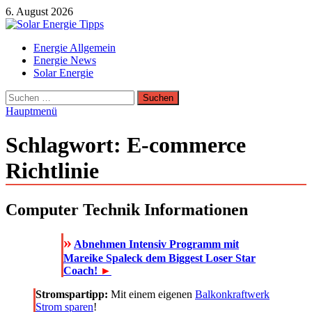
Zum
6. August 2026
Inhalt
springen
Solar Energie Tipps
Energie Allgemein
Solar Energie und Photovoltaik Informationen und Tipps
Energie News
Solar Energie
Suchen
nach:
Hauptmenü
Schlagwort:
E-commerce
Richtlinie
Computer Technik Informationen
»
Abnehmen Intensiv Programm mit
Mareike Spaleck dem Biggest Loser Star
Coach!
►
Stromspartipp:
Mit einem eigenen
Balkonkraftwerk
Strom sparen
!