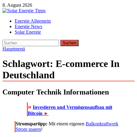
Zum
8. August 2026
Inhalt
springen
Solar Energie Tipps
Energie Allgemein
Solar Energie und Photovoltaik Informationen und Tipps
Energie News
Solar Energie
Suchen
nach:
Hauptmenü
Schlagwort:
E-commerce In
Deutschland
Computer Technik Informationen
»
Investieren und Vermögensaufbau mit
Bitcoin
►
Stromspartipp:
Mit einem eigenen
Balkonkraftwerk
Strom sparen
!