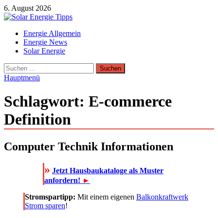
Zum
6. August 2026
Inhalt
springen
Solar Energie Tipps
Energie Allgemein
Solar Energie und Photovoltaik Informationen und Tipps
Energie News
Solar Energie
Suchen
nach:
Hauptmenü
Schlagwort:
E-commerce
Definition
Computer Technik Informationen
»
Jetzt Hausbaukataloge als Muster
anfordern!
►
Stromspartipp:
Mit einem eigenen
Balkonkraftwerk
Strom sparen
!