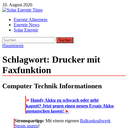
Zum
10. August 2026
Inhalt
springen
Solar Energie Tipps
Energie Allgemein
Solar Energie und Photovoltaik Informationen und Tipps
Energie News
Solar Energie
Suchen
nach:
Hauptmenü
Schlagwort:
Drucker mit
Faxfunktion
Computer Technik Informationen
»
Handy Akku zu schwach oder geht
kaputt? Jetzt gegen einen neuen Ersatz Akku
austauschen lassen!
►
Stromspartipp:
Mit einem eigenen
Balkonkraftwerk
Strom sparen
!