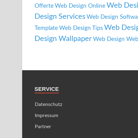
Web Desi
Offerte
Web Design Online
Design Services
Web Design Softwa
Web Desig
Template
Web Design Tips
Design Wallpaper
Web Design Web
SERVICE
Datenschutz
Impressum
Partner