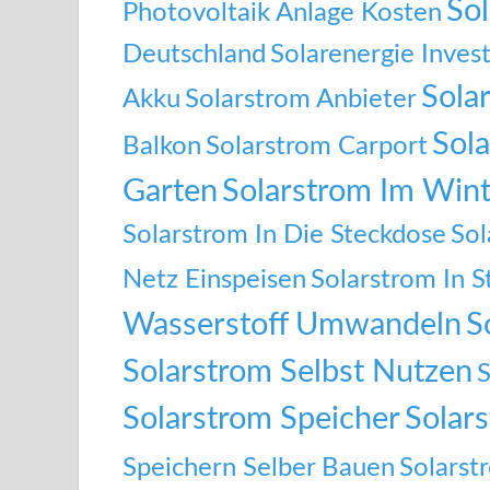
Sol
Photovoltaik Anlage Kosten
Deutschland
Solarenergie Inves
Sola
Akku
Solarstrom Anbieter
Sol
Balkon
Solarstrom Carport
Garten
Solarstrom Im Wint
Solarstrom In Die Steckdose
Sol
Netz Einspeisen
Solarstrom In S
Wasserstoff Umwandeln
S
Solarstrom Selbst Nutzen
S
Solarstrom Speicher
Solar
Speichern Selber Bauen
Solarst