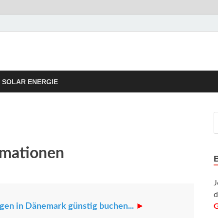
rgie Tipps
taik Informationen und Tipps
SOLAR ENERGIE
rmationen
J
d
en in Dänemark günstig buchen...
►
G