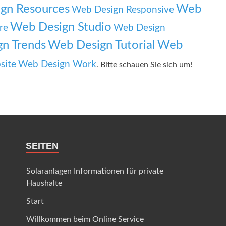
gn Resources
Web
Web Design Responsive
Web Design Studio
re
Web Design
n Trends
Web Design Tutorial
Web
site
Web Design Work
. Bitte schauen Sie sich um!
SEITEN
Solaranlagen Informationen für private
Haushalte
Start
Willkommen beim Online Service