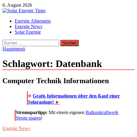
Zum
6. August 2026
Inhalt
springen
Solar Energie Tipps
Energie Allgemein
Solar Energie und Photovoltaik Informationen und Tipps
Energie News
Solar Energie
Suchen
nach:
Hauptmenü
Schlagwort:
Datenbank
Computer Technik Informationen
»
Gratis Informationen über den Kauf einer
Solaranlage!
►
Stromspartipp:
Mit einem eigenen
Balkonkraftwerk
Strom sparen
!
Energie News