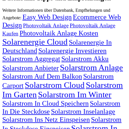
Weitere Informationen über Datenbank, Empfhelungen und
Easy Web Design
Ecommerce Web
Angebote:
Design
Photovoltaik Anlage
Photovoltaik Anlage
Photovoltaik Anlage Kosten
Kaufen
Solarenergie Cloud
Solarenergie In
Deutschland
Solarenergie Investieren
Solarstrom Aggregat
Solarstrom Akku
Solarstrom Anlage
Solarstrom Anbieter
Solarstrom Auf Dem Balkon
Solarstrom
Solarstrom Cloud
Solarstrom
Carport
Im Garten
Solarstrom Im Winter
Solarstrom In Cloud Speichern
Solarstrom
In Die Steckdose
Solarstrom Inselanlage
Solarstrom Ins Netz Einspeisen
Solarstrom
Solarstrom In
In Steckdose Einspeisen