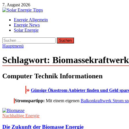
Zum
7. August 2026
Inhalt
springen
Solar Energie Tipps
Energie Allgemein
Solar Energie und Photovoltaik Informationen und Tipps
Energie News
Solar Energie
Suchen
nach:
Hauptmenü
Schlagwort:
Biomassekraftwerk
Computer Technik Informationen
»
Günsige Ökostrom Anbieter finden und Geld spar
Stromspartipp:
Mit einem eigenen
Balkonkraftwerk Strom sp
Nachhaltige Energie
Die Zukunft der Biomasse Energie