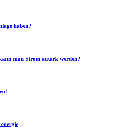
nlage haben?
nd kann man Strom autark werden?
en!
renergie