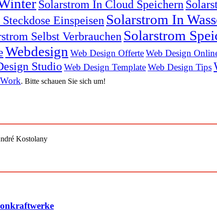
Winter
Solarstrom In Cloud Speichern
Solars
Solarstrom In Was
n Steckdose Einspeisen
Solarstrom Spei
rstrom Selbst Verbrauchen
Webdesign
e
Web Design Offerte
Web Design Onlin
esign Studio
Web Design Template
Web Design Tips
 Work
. Bitte schauen Sie sich um!
André Kostolany
konkraftwerke