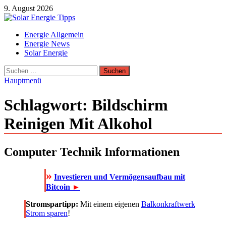
Zum
9. August 2026
Inhalt
springen
Solar Energie Tipps
Energie Allgemein
Solar Energie und Photovoltaik Informationen und Tipps
Energie News
Solar Energie
Suchen
nach:
Hauptmenü
Schlagwort:
Bildschirm
Reinigen Mit Alkohol
Computer Technik Informationen
»
Investieren und Vermögensaufbau mit
Bitcoin
►
Stromspartipp:
Mit einem eigenen
Balkonkraftwerk
Strom sparen
!