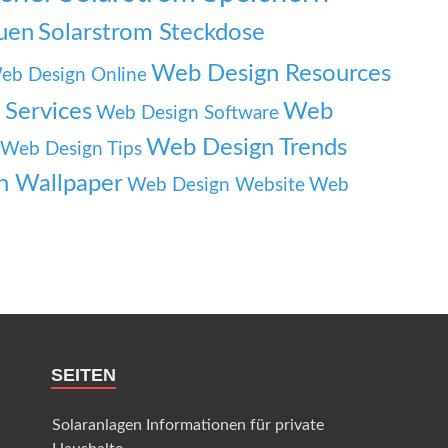
auen
Solarstrom Steckdose
Web Design Resources
eb Design Online
Services
Web
Web Design Software
Web Design Trends
Web Design Tips
n Wallpaper
Web Design Website
Web
SEITEN
Solaranlagen Informationen für private