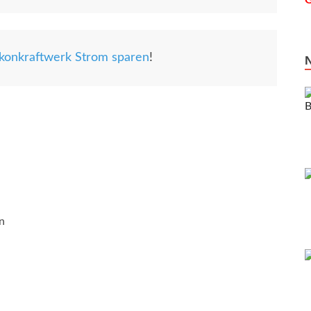
G
konkraftwerk Strom sparen
!
n