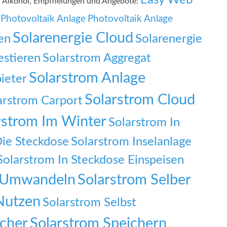
en Alkohol, Empfhelungen und Angebote:
Photovoltaik Anlage
Photovoltaik Anlage
Solarenergie Cloud
en
Solarenergie
estieren
Solarstrom Aggregat
Solarstrom Anlage
ieter
Solarstrom Cloud
arstrom Carport
rstrom Im Winter
Solarstrom In
Die Steckdose
Solarstrom Inselanlage
Solarstrom In Steckdose Einspeisen
f Umwandeln
Solarstrom Selber
Nutzen
Solarstrom Selbst
icher
Solarstrom Speichern