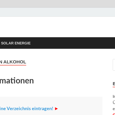
rgie Tipps
taik Informationen und Tipps
SOLAR ENERGIE
EN ALKOHOL
rmationen
I
Ü
ine Verzeichnis eintragen!
►
e