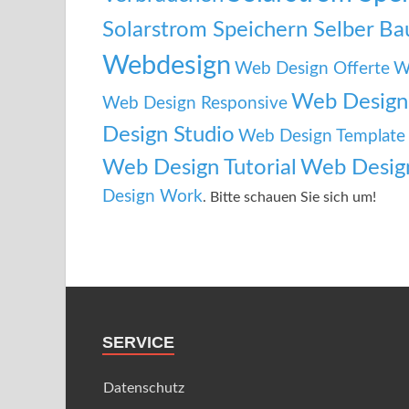
Solarstrom Speichern Selber B
Webdesign
Web Design Offerte
W
Web Design 
Web Design Responsive
Design Studio
Web Design Template
Web Design Tutorial
Web Desig
Design Work
. Bitte schauen Sie sich um!
SERVICE
Datenschutz