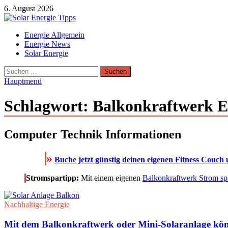
Zum
6. August 2026
Inhalt
springen
Solar Energie Tipps
Energie Allgemein
Solar Energie und Photovoltaik Informationen und Tipps
Energie News
Solar Energie
Suchen
nach:
Hauptmenü
Schlagwort:
Balkonkraftwerk E
Computer Technik Informationen
»
Buche jetzt günstig deinen eigenen Fitness Couch 
Stromspartipp:
Mit einem eigenen
Balkonkraftwerk Strom sp
Nachhaltige Energie
Mit dem Balkonkraftwerk oder Mini-Solaranlage kön