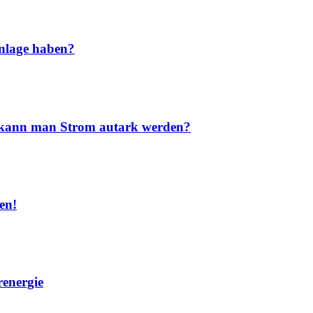
nlage haben?
nd kann man Strom autark werden?
en!
renergie