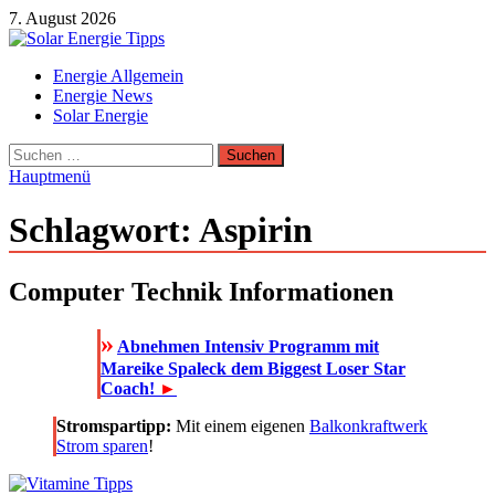
Zum
7. August 2026
Inhalt
springen
Solar Energie Tipps
Energie Allgemein
Solar Energie und Photovoltaik Informationen und Tipps
Energie News
Solar Energie
Suchen
nach:
Hauptmenü
Schlagwort:
Aspirin
Computer Technik Informationen
»
Abnehmen Intensiv Programm mit
Mareike Spaleck dem Biggest Loser Star
Coach!
►
Stromspartipp:
Mit einem eigenen
Balkonkraftwerk
Strom sparen
!