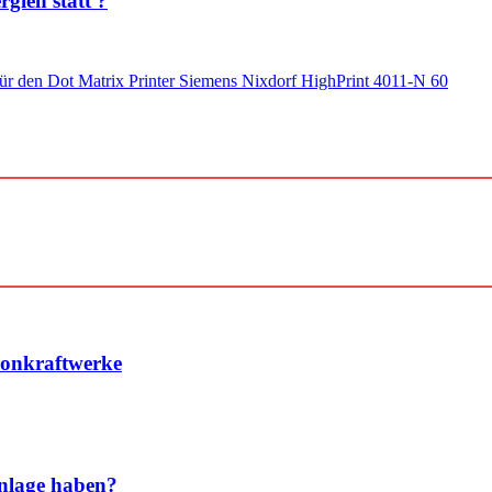
gien statt ?
r den Dot Matrix Printer Siemens Nixdorf HighPrint 4011-N 60
konkraftwerke
nlage haben?