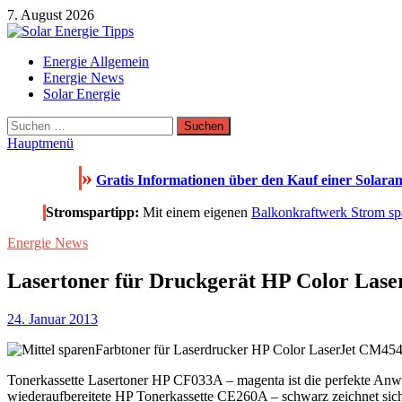
Zum
7. August 2026
Inhalt
springen
Solar Energie Tipps
Energie Allgemein
Solar Energie und Photovoltaik Informationen und Tipps
Energie News
Solar Energie
Suchen
nach:
Hauptmenü
»
Gratis Informationen über den Kauf einer Solaran
Stromspartipp:
Mit einem eigenen
Balkonkraftwerk Strom sp
Energie News
Lasertoner für Druckgerät HP Color La
24. Januar 2013
Farbtoner für Laserdrucker HP Color LaserJet CM4
Tonerkassette Lasertoner HP CF033A – magenta ist die perfekte An
wiederaufbereitete HP Tonerkassette CE260A – schwarz zeichnet sich 