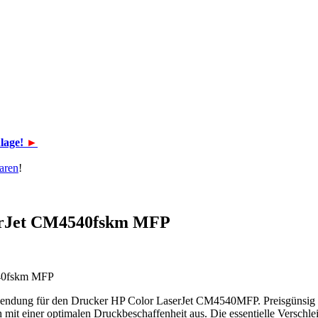
lage!
►
aren
!
serJet CM4540fskm MFP
540fskm MFP
wendung für den Drucker HP Color LaserJet CM4540MFP. Preisgünsig 
mit einer optimalen Druckbeschaffenheit aus. Die essentielle Verschl