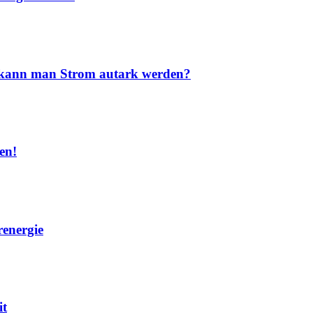
nd kann man Strom autark werden?
en!
renergie
it