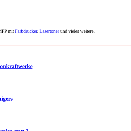
 MFP mit
Farbdrucker
,
Lasertoner
und vieles weitere.
konkraftwerke
igers