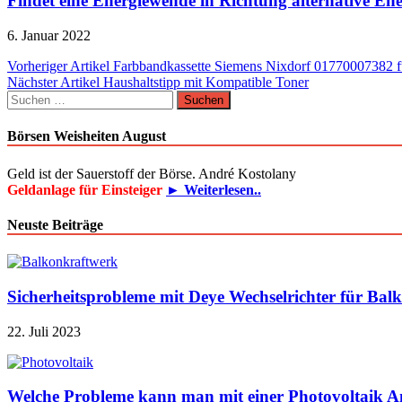
Findet eine Energiewende in Richtung alternative Ener
6. Januar 2022
Beitragsnavigation
Vorheriger Artikel
Farbbandkassette Siemens Nixdorf 01770007382 fü
Nächster Artikel
Haushaltstipp mit Kompatible Toner
Suchen
nach:
Börsen Weisheiten August
Geld ist der Sauerstoff der Börse. André Kostolany
Geldanlage für Einsteiger
► Weiterlesen..
Neuste Beiträge
Sicherheitsprobleme mit Deye Wechselrichter für Bal
22. Juli 2023
Welche Probleme kann man mit einer Photovoltaik A